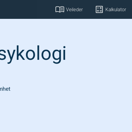
Veileder
Kalkulator
psykologi
omhet