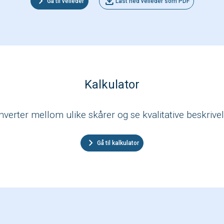
chevron_right
download
Gå til veileder
Last ned veileder som PDF
Kalkulator
verter mellom ulike skårer og se kvalitative beskrive
chevron_right
Gå til kalkulator