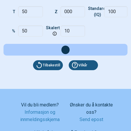
Standard
T
Z
(IQ)
Skalert
%
replay
help
Tilbakestill
Vilkår
Vil du bli medlem?
Ønsker du å kontakte
Informasjon og
oss?
innmeldingsskjema
Send epost